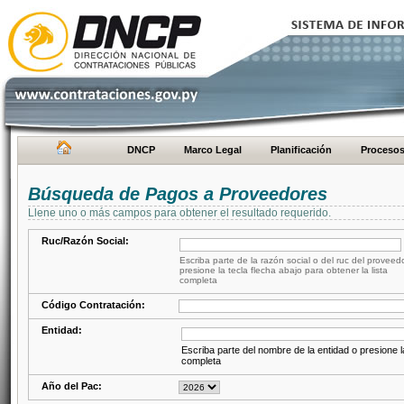
DNCP
Marco Legal
Planificación
Proceso
Búsqueda de Pagos a Proveedores
Llene uno o más campos para obtener el resultado requerido.
Ruc/Razón Social:
Escriba parte de la razón social o del ruc del proveed
presione la tecla flecha abajo para obtener la lista
completa
Código Contratación:
Entidad:
Escriba parte del nombre de la entidad o presione la
completa
Año del Pac: