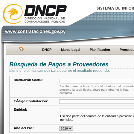
DNCP
Marco Legal
Planificación
Proceso
Búsqueda de Pagos a Proveedores
Llene uno o más campos para obtener el resultado requerido.
Ruc/Razón Social:
Escriba parte de la razón social o del ruc del proveed
presione la tecla flecha abajo para obtener la lista
completa
Código Contratación:
Entidad:
Escriba parte del nombre de la entidad o presione la
completa
Año del Pac: