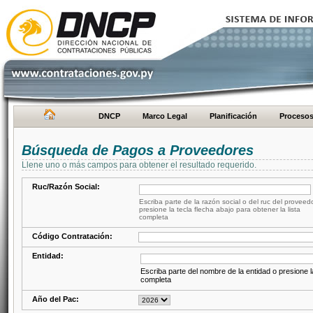
DNCP
Marco Legal
Planificación
Proceso
Búsqueda de Pagos a Proveedores
Llene uno o más campos para obtener el resultado requerido.
Ruc/Razón Social:
Escriba parte de la razón social o del ruc del proveed
presione la tecla flecha abajo para obtener la lista
completa
Código Contratación:
Entidad:
Escriba parte del nombre de la entidad o presione la
completa
Año del Pac: