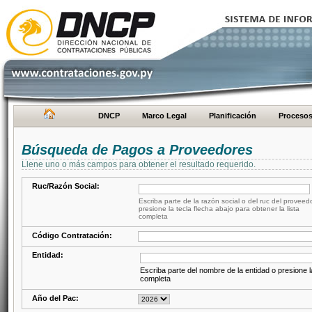
DNCP
Marco Legal
Planificación
Proceso
Búsqueda de Pagos a Proveedores
Llene uno o más campos para obtener el resultado requerido.
Ruc/Razón Social:
Escriba parte de la razón social o del ruc del proveed
presione la tecla flecha abajo para obtener la lista
completa
Código Contratación:
Entidad:
Escriba parte del nombre de la entidad o presione la
completa
Año del Pac: