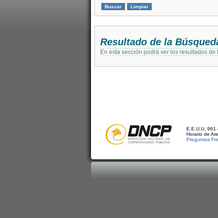
Resultado de la Búsqued
En esta sección podrá ver los resultados de
E.E.U.U. 961 
Horario de At
Preguntas Fr