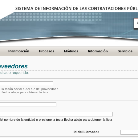
Planificación
Procesos
Módulos
Información
Servicios
oveedores
ultado requerido.
 la razón social o del ruc del proveedor o
a flecha abajo para obtener la lista
el nombre de la entidad o presione la tecla flecha abajo para obtener la lista
Id del Llamado: