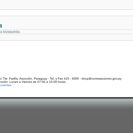
a
 la búsqueda.
c/ Tte. Fariña. Asunción, Paraguay - Tel. y Fax 415 - 4000 - dncp@contrataciones.gov.py
ención: Lunes a Viernes de 07:00 a 15:00 horas
ecuentes