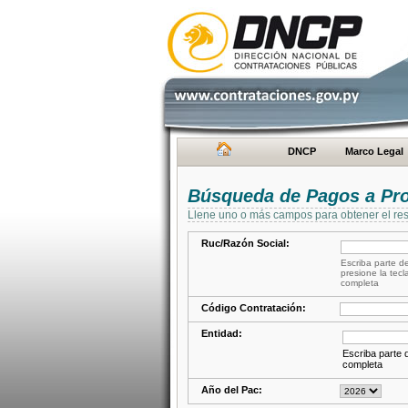
DNCP
Marco Legal
Búsqueda de Pagos a Pr
Llene uno o más campos para obtener el res
Ruc/Razón Social:
Escriba parte de
presione la tecl
completa
Código Contratación:
Entidad:
Escriba parte d
completa
Año del Pac: