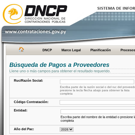
DNCP
Marco Legal
Planificación
Proceso
Búsqueda de Pagos a Proveedores
Llene uno o más campos para obtener el resultado requerido.
Ruc/Razón Social:
Escriba parte de la razón social o del ruc del proveed
presione la tecla flecha abajo para obtener la lista
completa
Código Contratación:
Entidad:
Escriba parte del nombre de la entidad o presione la
completa
Año del Pac: