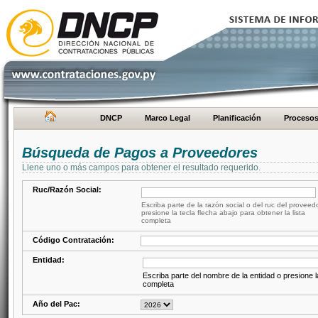
DNCP
Marco Legal
Planificación
Proceso
Búsqueda de Pagos a Proveedores
Llene uno o más campos para obtener el resultado requerido.
Ruc/Razón Social:
Escriba parte de la razón social o del ruc del proveed
presione la tecla flecha abajo para obtener la lista
completa
Código Contratación:
Entidad:
Escriba parte del nombre de la entidad o presione la
completa
Año del Pac: