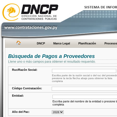
DNCP
Marco Legal
Planificación
Proceso
Búsqueda de Pagos a Proveedores
Llene uno o más campos para obtener el resultado requerido.
Ruc/Razón Social:
Escriba parte de la razón social o del ruc del proveed
presione la tecla flecha abajo para obtener la lista
completa
Código Contratación:
Entidad:
Escriba parte del nombre de la entidad o presione la
completa
Año del Pac: