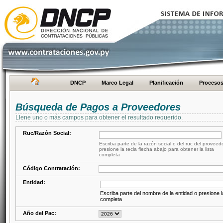
DNCP
Marco Legal
Planificación
Proceso
Búsqueda de Pagos a Proveedores
Llene uno o más campos para obtener el resultado requerido.
Ruc/Razón Social:
Escriba parte de la razón social o del ruc del proveed
presione la tecla flecha abajo para obtener la lista
completa
Código Contratación:
Entidad:
Escriba parte del nombre de la entidad o presione la
completa
Año del Pac: