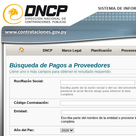
DNCP
Marco Legal
Planificación
Proceso
Búsqueda de Pagos a Proveedores
Llene uno o más campos para obtener el resultado requerido.
Ruc/Razón Social:
Escriba parte de la razón social o del ruc del proveed
presione la tecla flecha abajo para obtener la lista
completa
Código Contratación:
Entidad:
Escriba parte del nombre de la entidad o presione la
completa
Año del Pac: