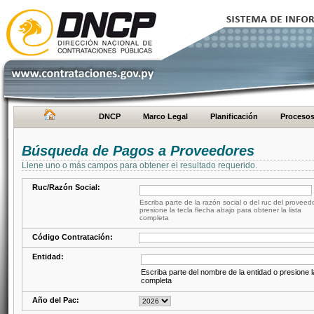
DNCP
Marco Legal
Planificación
Proceso
Búsqueda de Pagos a Proveedores
Llene uno o más campos para obtener el resultado requerido.
Ruc/Razón Social:
Escriba parte de la razón social o del ruc del proveed
presione la tecla flecha abajo para obtener la lista
completa
Código Contratación:
Entidad:
Escriba parte del nombre de la entidad o presione la
completa
Año del Pac: