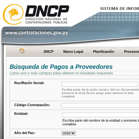
DNCP
Marco Legal
Planificación
Proceso
Búsqueda de Pagos a Proveedores
Llene uno o más campos para obtener el resultado requerido.
Ruc/Razón Social:
Escriba parte de la razón social o del ruc del proveed
presione la tecla flecha abajo para obtener la lista
completa
Código Contratación:
Entidad:
Escriba parte del nombre de la entidad o presione la
completa
Año del Pac: