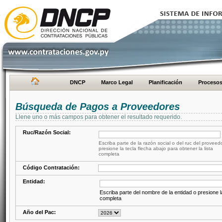
DNCP
Marco Legal
Planificación
Proceso
Búsqueda de Pagos a Proveedores
Llene uno o más campos para obtener el resultado requerido.
Ruc/Razón Social:
Escriba parte de la razón social o del ruc del proveed
presione la tecla flecha abajo para obtener la lista
completa
Código Contratación:
Entidad:
Escriba parte del nombre de la entidad o presione la
completa
Año del Pac: