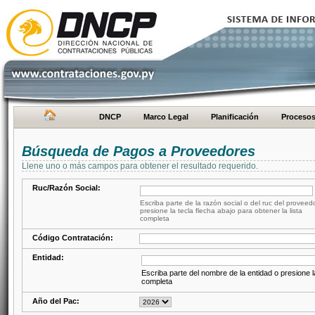
DNCP
Marco Legal
Planificación
Proceso
Búsqueda de Pagos a Proveedores
Llene uno o más campos para obtener el resultado requerido.
Ruc/Razón Social:
Escriba parte de la razón social o del ruc del proveed
presione la tecla flecha abajo para obtener la lista
completa
Código Contratación:
Entidad:
Escriba parte del nombre de la entidad o presione la
completa
Año del Pac: