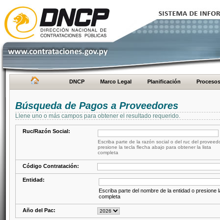
DNCP
Marco Legal
Planificación
Proceso
Búsqueda de Pagos a Proveedores
Llene uno o más campos para obtener el resultado requerido.
Ruc/Razón Social:
Escriba parte de la razón social o del ruc del proveed
presione la tecla flecha abajo para obtener la lista
completa
Código Contratación:
Entidad:
Escriba parte del nombre de la entidad o presione la
completa
Año del Pac: