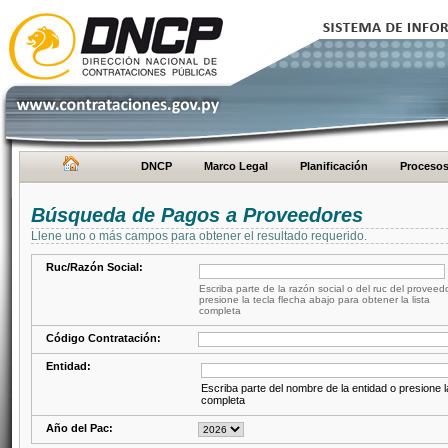
DNCP
Marco Legal
Planificación
Proceso
Búsqueda de Pagos a Proveedores
Llene uno o más campos para obtener el resultado requerido.
Ruc/Razón Social:
Escriba parte de la razón social o del ruc del proveed
presione la tecla flecha abajo para obtener la lista
completa
Código Contratación:
Entidad:
Escriba parte del nombre de la entidad o presione la
completa
Año del Pac: