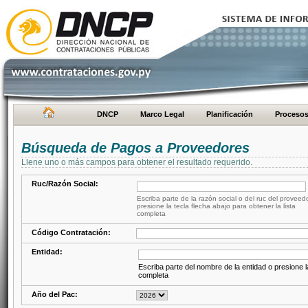
DNCP
Marco Legal
Planificación
Proceso
Búsqueda de Pagos a Proveedores
Llene uno o más campos para obtener el resultado requerido.
Ruc/Razón Social:
Escriba parte de la razón social o del ruc del proveed
presione la tecla flecha abajo para obtener la lista
completa
Código Contratación:
Entidad:
Escriba parte del nombre de la entidad o presione la
completa
Año del Pac: