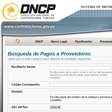
DNCP
Marco Legal
Planificación
Proceso
Búsqueda de Pagos a Proveedores
Llene uno o más campos para obtener el resultado requerido.
Ruc/Razón Social:
Escriba parte de la razón social o del ruc del proveed
presione la tecla flecha abajo para obtener la lista
completa
Código Contratación:
Entidad:
Escriba parte del nombre de la entidad o presione la
completa
Año del Pac: