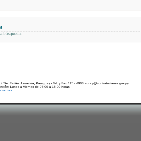
a
 la búsqueda.
c/ Tte. Fariña. Asunción, Paraguay - Tel. y Fax 415 - 4000 - dncp@contrataciones.gov.py
ención: Lunes a Viernes de 07:00 a 15:00 horas
ecuentes