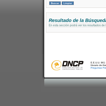
Resultado de la Búsqued
En esta sección podrá ver los resultados de
E.E.U.U. 961 
Horario de At
Preguntas Fr