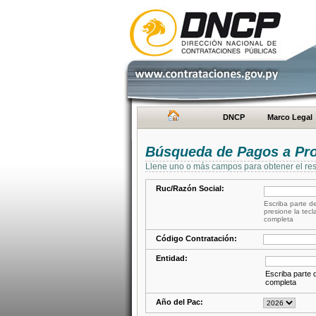
DNCP
Marco Legal
Búsqueda de Pagos a Pr
Llene uno o más campos para obtener el res
Ruc/Razón Social:
Escriba parte de
presione la tecl
completa
Código Contratación:
Entidad:
Escriba parte d
completa
Año del Pac: