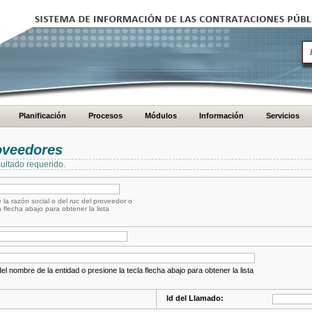
Planificación
Procesos
Módulos
Información
Servicios
oveedores
ultado requerido.
 la razón social o del ruc del proveedor o
a flecha abajo para obtener la lista
el nombre de la entidad o presione la tecla flecha abajo para obtener la lista
Id del Llamado: