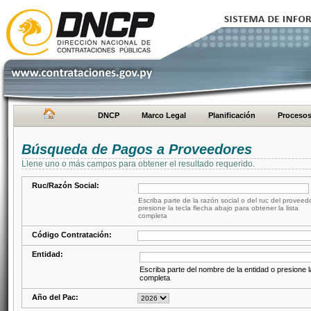
DNCP
Marco Legal
Planificación
Proceso
Búsqueda de Pagos a Proveedores
Llene uno o más campos para obtener el resultado requerido.
Ruc/Razón Social:
Escriba parte de la razón social o del ruc del proveed
presione la tecla flecha abajo para obtener la lista
completa
Código Contratación:
Entidad:
Escriba parte del nombre de la entidad o presione la
completa
Año del Pac: