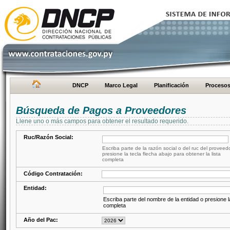
DNCP
Marco Legal
Planificación
Proceso
Búsqueda de Pagos a Proveedores
Llene uno o más campos para obtener el resultado requerido.
Ruc/Razón Social:
Escriba parte de la razón social o del ruc del proveed
presione la tecla flecha abajo para obtener la lista
completa
Código Contratación:
Entidad:
Escriba parte del nombre de la entidad o presione la
completa
Año del Pac: