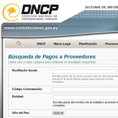
DNCP
Marco Legal
Planificación
Proceso
Búsqueda de Pagos a Proveedores
Llene uno o más campos para obtener el resultado requerido.
Ruc/Razón Social:
Escriba parte de la razón social o del ruc del proveed
presione la tecla flecha abajo para obtener la lista
completa
Código Contratación:
Entidad:
Escriba parte del nombre de la entidad o presione la
completa
Año del Pac: