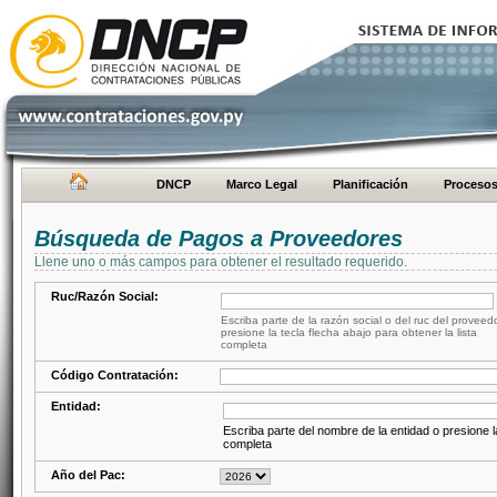
DNCP
Marco Legal
Planificación
Proceso
Búsqueda de Pagos a Proveedores
Llene uno o más campos para obtener el resultado requerido.
Ruc/Razón Social:
Escriba parte de la razón social o del ruc del proveed
presione la tecla flecha abajo para obtener la lista
completa
Código Contratación:
Entidad:
Escriba parte del nombre de la entidad o presione la
completa
Año del Pac: