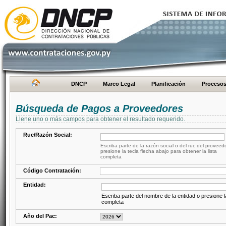
DNCP
Marco Legal
Planificación
Proceso
Búsqueda de Pagos a Proveedores
Llene uno o más campos para obtener el resultado requerido.
Ruc/Razón Social:
Escriba parte de la razón social o del ruc del proveed
presione la tecla flecha abajo para obtener la lista
completa
Código Contratación:
Entidad:
Escriba parte del nombre de la entidad o presione la
completa
Año del Pac: