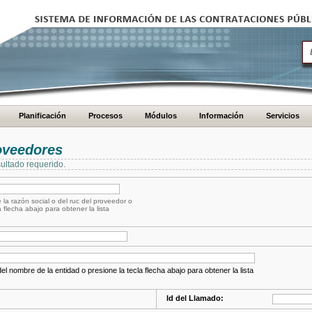
Planificación
Procesos
Módulos
Información
Servicios
oveedores
ultado requerido.
 la razón social o del ruc del proveedor o
a flecha abajo para obtener la lista
el nombre de la entidad o presione la tecla flecha abajo para obtener la lista
Id del Llamado: