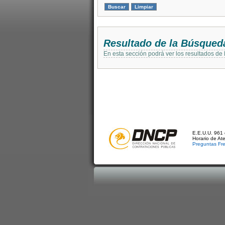
Resultado de la Búsqued
En esta sección podrá ver los resultados de
E.E.U.U. 961 
Horario de At
Preguntas Fr