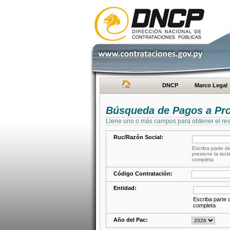
DNCP
Marco Legal
Búsqueda de Pagos a Pr
Llene uno o más campos para obtener el res
Ruc/Razón Social:
Escriba parte de
presione la tecl
completa
Código Contratación:
Entidad:
Escriba parte d
completa
Año del Pac: