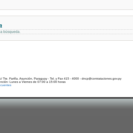
a
 la búsqueda.
c/ Tte. Fariña. Asunción, Paraguay - Tel. y Fax 415 - 4000 - dncp@contrataciones.gov.py
ención: Lunes a Viernes de 07:00 a 15:00 horas
ecuentes