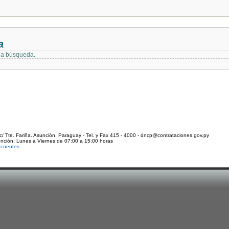
a
 la búsqueda.
c/ Tte. Fariña. Asunción, Paraguay - Tel. y Fax 415 - 4000 - dncp@contrataciones.gov.py
ención: Lunes a Viernes de 07:00 a 15:00 horas
ecuentes