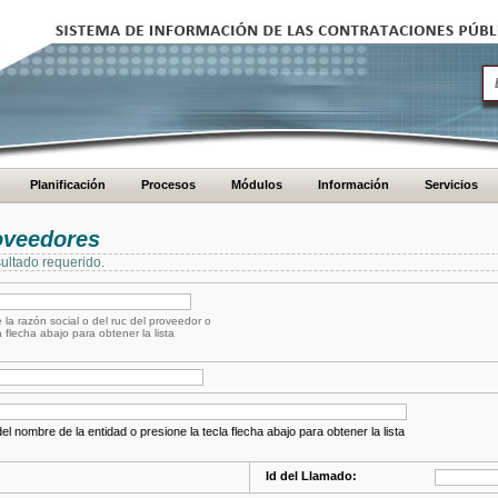
Planificación
Procesos
Módulos
Información
Servicios
oveedores
ultado requerido.
 la razón social o del ruc del proveedor o
a flecha abajo para obtener la lista
el nombre de la entidad o presione la tecla flecha abajo para obtener la lista
Id del Llamado: