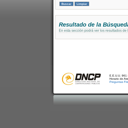
Resultado de la Búsqued
En esta sección podrá ver los resultados de
E.E.U.U. 961 
Horario de At
Preguntas Fr