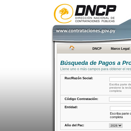
DNCP
Marco Legal
Búsqueda de Pagos a Pr
Llene uno o más campos para obtener el res
Ruc/Razón Social:
Escriba parte de
presione la tecl
completa
Código Contratación:
Entidad:
Escriba parte d
completa
Año del Pac: