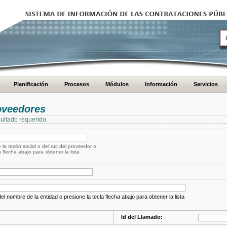
Planificación
Procesos
Módulos
Información
Servicios
oveedores
ultado requerido.
 la razón social o del ruc del proveedor o
a flecha abajo para obtener la lista
el nombre de la entidad o presione la tecla flecha abajo para obtener la lista
Id del Llamado: