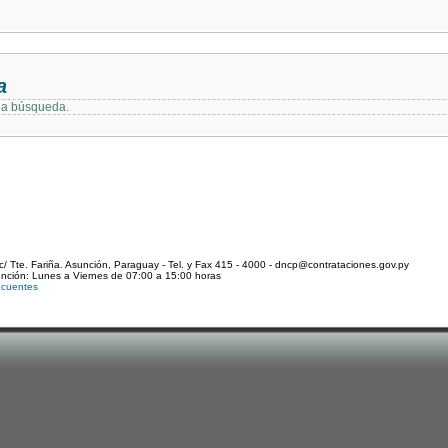
a
 la búsqueda.
c/ Tte. Fariña. Asunción, Paraguay - Tel. y Fax 415 - 4000 - dncp@contrataciones.gov.py
ención: Lunes a Viernes de 07:00 a 15:00 horas
ecuentes