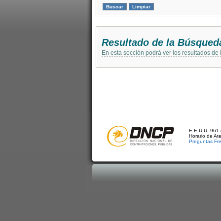
Resultado de la Búsqued
En esta sección podrá ver los resultados de
E.E.U.U. 961 
Horario de At
Preguntas Fr