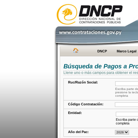
DNCP
Marco Legal
Búsqueda de Pagos a Pr
Llene uno o más campos para obtener el res
Ruc/Razón Social:
Escriba parte de
presione la tecl
completa
Código Contratación:
Entidad:
Escriba parte d
completa
Año del Pac: