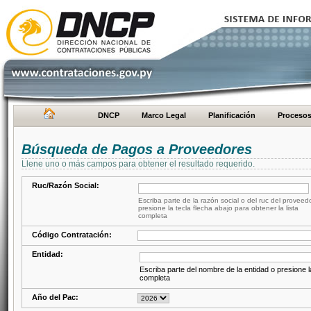
DNCP
Marco Legal
Planificación
Proceso
Búsqueda de Pagos a Proveedores
Llene uno o más campos para obtener el resultado requerido.
Ruc/Razón Social:
Escriba parte de la razón social o del ruc del proveed
presione la tecla flecha abajo para obtener la lista
completa
Código Contratación:
Entidad:
Escriba parte del nombre de la entidad o presione la
completa
Año del Pac: