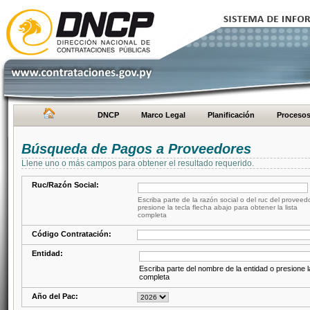
DNCP
Marco Legal
Planificación
Proceso
Búsqueda de Pagos a Proveedores
Llene uno o más campos para obtener el resultado requerido.
Ruc/Razón Social:
Escriba parte de la razón social o del ruc del proveed
presione la tecla flecha abajo para obtener la lista
completa
Código Contratación:
Entidad:
Escriba parte del nombre de la entidad o presione la
completa
Año del Pac: