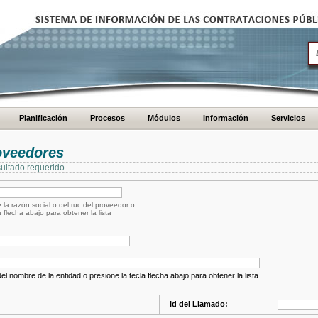
Planificación
Procesos
Módulos
Información
Servicios
oveedores
ultado requerido.
 la razón social o del ruc del proveedor o
a flecha abajo para obtener la lista
el nombre de la entidad o presione la tecla flecha abajo para obtener la lista
Id del Llamado: