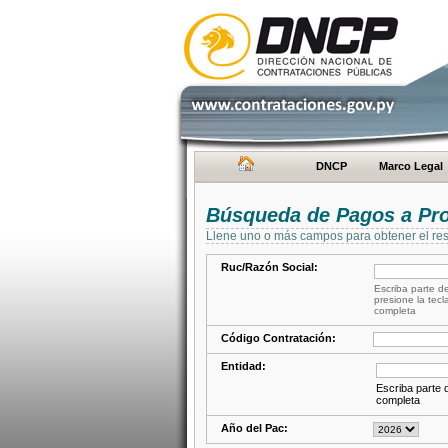
DNCP
Marco Legal
Búsqueda de Pagos a Pr
Llene uno o más campos para obtener el res
Ruc/Razón Social:
Escriba parte de
presione la tecl
completa
Código Contratación:
Entidad:
Escriba parte d
completa
Año del Pac: