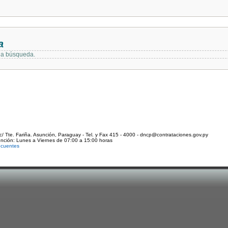
a
 la búsqueda.
c/ Tte. Fariña. Asunción, Paraguay - Tel. y Fax 415 - 4000 - dncp@contrataciones.gov.py
ención: Lunes a Viernes de 07:00 a 15:00 horas
ecuentes