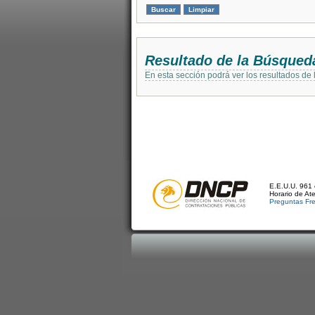
Resultado de la Búsqued
En esta sección podrá ver los resultados de
E.E.U.U. 961 
Horario de At
Preguntas Fr