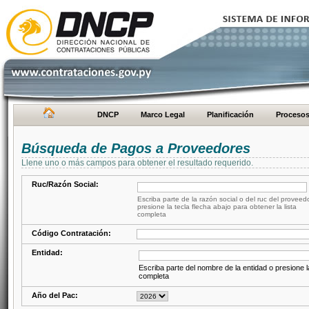
DNCP
Marco Legal
Planificación
Proceso
Búsqueda de Pagos a Proveedores
Llene uno o más campos para obtener el resultado requerido.
Ruc/Razón Social:
Escriba parte de la razón social o del ruc del proveed
presione la tecla flecha abajo para obtener la lista
completa
Código Contratación:
Entidad:
Escriba parte del nombre de la entidad o presione la
completa
Año del Pac: