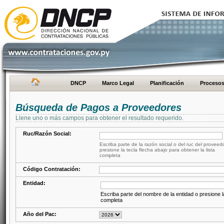
DNCP
Marco Legal
Planificación
Proceso
Búsqueda de Pagos a Proveedores
Llene uno o más campos para obtener el resultado requerido.
Ruc/Razón Social:
Escriba parte de la razón social o del ruc del proveed
presione la tecla flecha abajo para obtener la lista
completa
Código Contratación:
Entidad:
Escriba parte del nombre de la entidad o presione la
completa
Año del Pac: