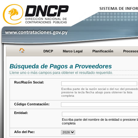
DNCP
Marco Legal
Planificación
Proceso
Búsqueda de Pagos a Proveedores
Llene uno o más campos para obtener el resultado requerido.
Ruc/Razón Social:
Escriba parte de la razón social o del ruc del proveed
presione la tecla flecha abajo para obtener la lista
completa
Código Contratación:
Entidad:
Escriba parte del nombre de la entidad o presione la
completa
Año del Pac: