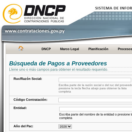
DNCP
Marco Legal
Planificación
Proceso
Búsqueda de Pagos a Proveedores
Llene uno o más campos para obtener el resultado requerido.
Ruc/Razón Social:
Escriba parte de la razón social o del ruc del proveed
presione la tecla flecha abajo para obtener la lista
completa
Código Contratación:
Entidad:
Escriba parte del nombre de la entidad o presione la
completa
Año del Pac: