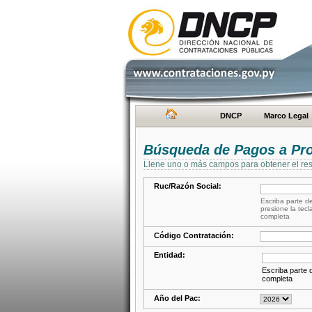
DNCP
Marco Legal
Búsqueda de Pagos a Pr
Llene uno o más campos para obtener el res
Ruc/Razón Social:
Escriba parte de
presione la tecl
completa
Código Contratación:
Entidad:
Escriba parte d
completa
Año del Pac: