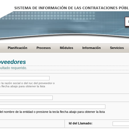
Planificación
Procesos
Módulos
Información
Servicios
oveedores
ultado requerido.
 la razón social o del ruc del proveedor o
a flecha abajo para obtener la lista
el nombre de la entidad o presione la tecla flecha abajo para obtener la lista
Id del Llamado: