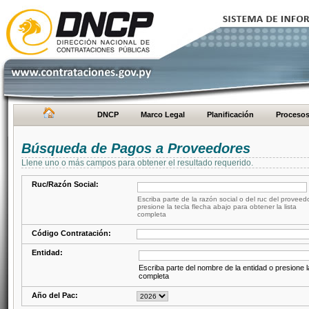
DNCP
Marco Legal
Planificación
Proceso
Búsqueda de Pagos a Proveedores
Llene uno o más campos para obtener el resultado requerido.
Ruc/Razón Social:
Escriba parte de la razón social o del ruc del proveed
presione la tecla flecha abajo para obtener la lista
completa
Código Contratación:
Entidad:
Escriba parte del nombre de la entidad o presione la
completa
Año del Pac: