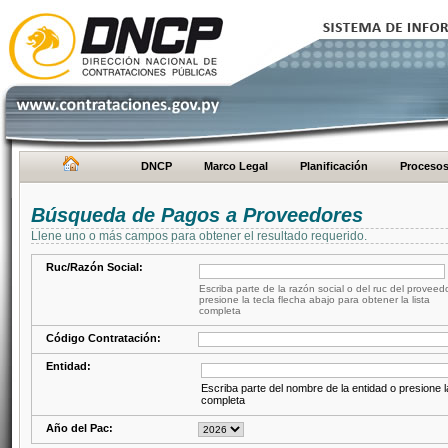
DNCP
Marco Legal
Planificación
Proceso
Búsqueda de Pagos a Proveedores
Llene uno o más campos para obtener el resultado requerido.
Ruc/Razón Social:
Escriba parte de la razón social o del ruc del proveed
presione la tecla flecha abajo para obtener la lista
completa
Código Contratación:
Entidad:
Escriba parte del nombre de la entidad o presione la
completa
Año del Pac: