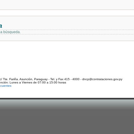
a
 la búsqueda.
c/ Tte. Fariña. Asunción, Paraguay - Tel. y Fax 415 - 4000 - dncp@contrataciones.gov.py
ención: Lunes a Viernes de 07:00 a 15:00 horas
ecuentes