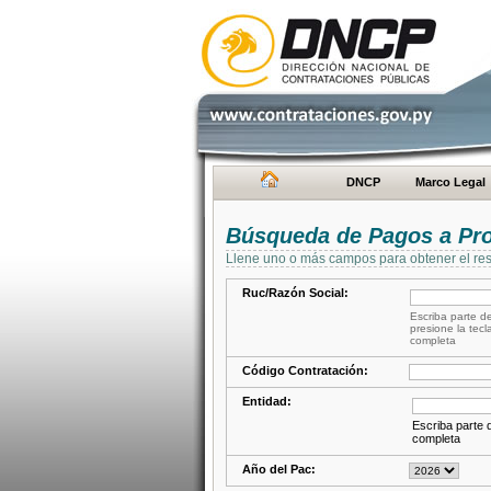
DNCP
Marco Legal
Búsqueda de Pagos a Pr
Llene uno o más campos para obtener el res
Ruc/Razón Social:
Escriba parte de
presione la tecl
completa
Código Contratación:
Entidad:
Escriba parte d
completa
Año del Pac: