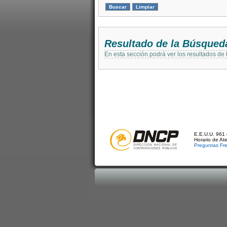
Resultado de la Búsqued
En esta sección podrá ver los resultados de
E.E.U.U. 961 
Horario de At
Preguntas Fr