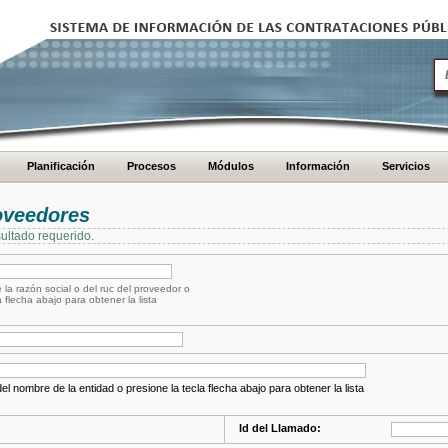
Planificación
Procesos
Módulos
Información
Servicios
oveedores
ultado requerido.
 la razón social o del ruc del proveedor o
a flecha abajo para obtener la lista
el nombre de la entidad o presione la tecla flecha abajo para obtener la lista
Id del Llamado: