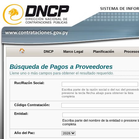
DNCP
Marco Legal
Planificación
Proceso
Búsqueda de Pagos a Proveedores
Llene uno o más campos para obtener el resultado requerido.
Ruc/Razón Social:
Escriba parte de la razón social o del ruc del proveed
presione la tecla flecha abajo para obtener la lista
completa
Código Contratación:
Entidad:
Escriba parte del nombre de la entidad o presione la
completa
Año del Pac: