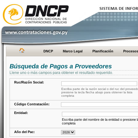
DNCP
Marco Legal
Planificación
Proceso
Búsqueda de Pagos a Proveedores
Llene uno o más campos para obtener el resultado requerido.
Ruc/Razón Social:
Escriba parte de la razón social o del ruc del proveed
presione la tecla flecha abajo para obtener la lista
completa
Código Contratación:
Entidad:
Escriba parte del nombre de la entidad o presione la
completa
Año del Pac: