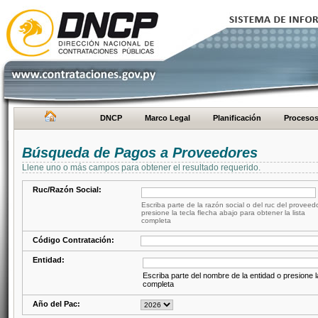
DNCP
Marco Legal
Planificación
Proceso
Búsqueda de Pagos a Proveedores
Llene uno o más campos para obtener el resultado requerido.
Ruc/Razón Social:
Escriba parte de la razón social o del ruc del proveed
presione la tecla flecha abajo para obtener la lista
completa
Código Contratación:
Entidad:
Escriba parte del nombre de la entidad o presione la
completa
Año del Pac: