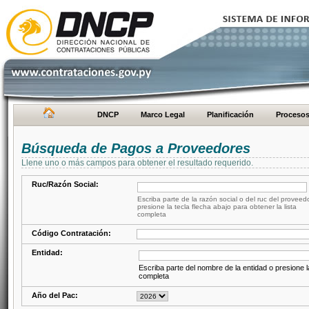
DNCP
Marco Legal
Planificación
Proceso
Búsqueda de Pagos a Proveedores
Llene uno o más campos para obtener el resultado requerido.
Ruc/Razón Social:
Escriba parte de la razón social o del ruc del proveed
presione la tecla flecha abajo para obtener la lista
completa
Código Contratación:
Entidad:
Escriba parte del nombre de la entidad o presione la
completa
Año del Pac: