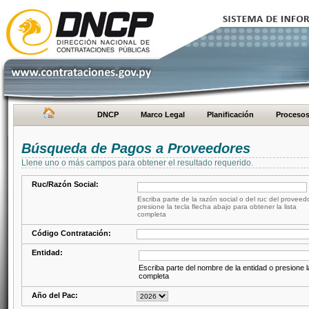
DNCP
Marco Legal
Planificación
Proceso
Búsqueda de Pagos a Proveedores
Llene uno o más campos para obtener el resultado requerido.
Ruc/Razón Social:
Escriba parte de la razón social o del ruc del proveed
presione la tecla flecha abajo para obtener la lista
completa
Código Contratación:
Entidad:
Escriba parte del nombre de la entidad o presione la
completa
Año del Pac: