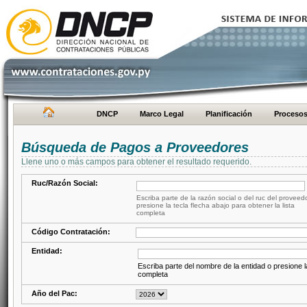
DNCP
Marco Legal
Planificación
Proceso
Búsqueda de Pagos a Proveedores
Llene uno o más campos para obtener el resultado requerido.
Ruc/Razón Social:
Escriba parte de la razón social o del ruc del proveed
presione la tecla flecha abajo para obtener la lista
completa
Código Contratación:
Entidad:
Escriba parte del nombre de la entidad o presione la
completa
Año del Pac: