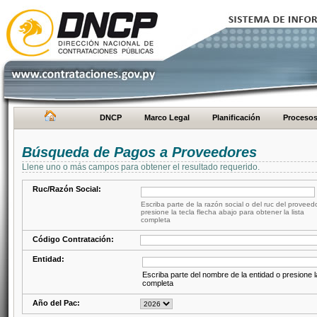
DNCP
Marco Legal
Planificación
Proceso
Búsqueda de Pagos a Proveedores
Llene uno o más campos para obtener el resultado requerido.
Ruc/Razón Social:
Escriba parte de la razón social o del ruc del proveed
presione la tecla flecha abajo para obtener la lista
completa
Código Contratación:
Entidad:
Escriba parte del nombre de la entidad o presione la
completa
Año del Pac: