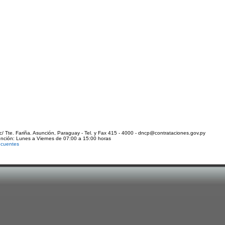
c/ Tte. Fariña. Asunción, Paraguay - Tel. y Fax 415 - 4000 - dncp@contrataciones.gov.py
ención: Lunes a Viernes de 07:00 a 15:00 horas
ecuentes