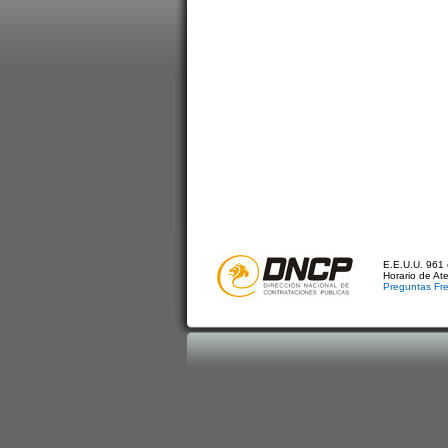
E.E.U.U. 961 
Horario de At
Preguntas Fr