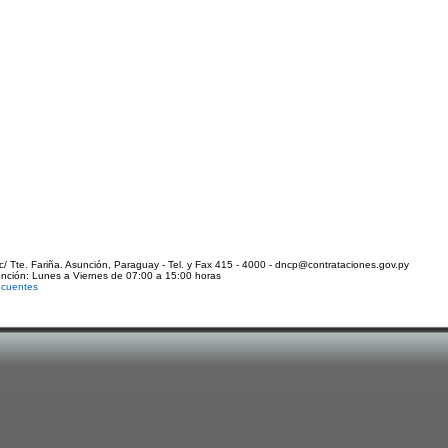
c/ Tte. Fariña. Asunción, Paraguay - Tel. y Fax 415 - 4000 - dncp@contrataciones.gov.py
ención: Lunes a Viernes de 07:00 a 15:00 horas
ecuentes