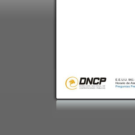
E.E.U.U. 961 
Horario de At
Preguntas Fr