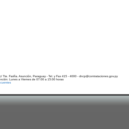
c/ Tte. Fariña. Asunción, Paraguay - Tel. y Fax 415 - 4000 - dncp@contrataciones.gov.py
ención: Lunes a Viernes de 07:00 a 15:00 horas
ecuentes