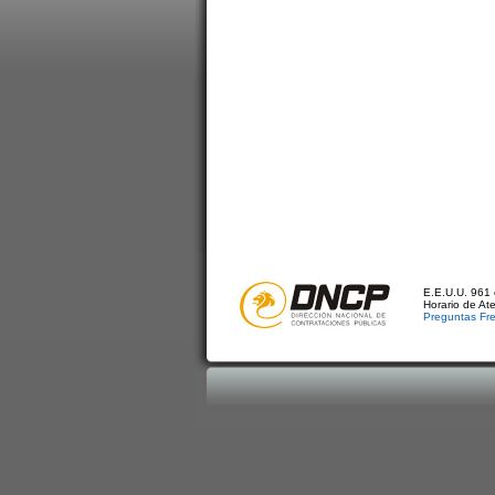
E.E.U.U. 961 
Horario de At
Preguntas Fr