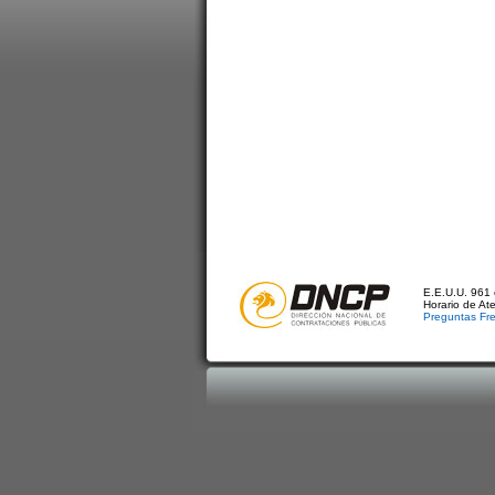
E.E.U.U. 961 
Horario de At
Preguntas Fr