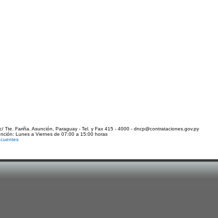
c/ Tte. Fariña. Asunción, Paraguay - Tel. y Fax 415 - 4000 - dncp@contrataciones.gov.py
ención: Lunes a Viernes de 07:00 a 15:00 horas
ecuentes