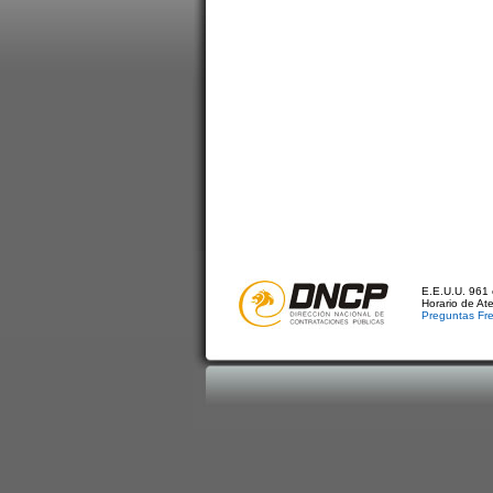
E.E.U.U. 961 
Horario de At
Preguntas Fr