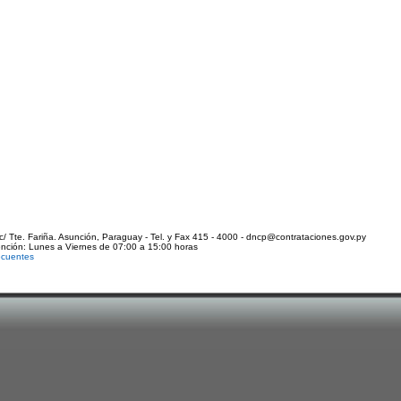
c/ Tte. Fariña. Asunción, Paraguay - Tel. y Fax 415 - 4000 - dncp@contrataciones.gov.py
ención: Lunes a Viernes de 07:00 a 15:00 horas
ecuentes